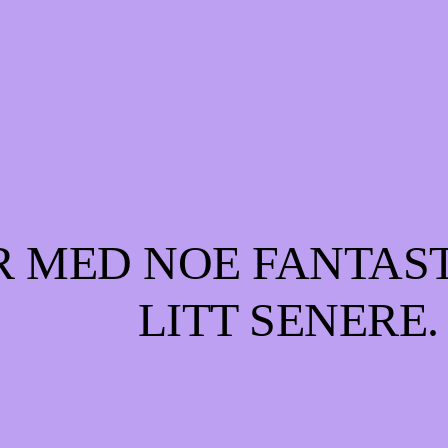
R MED NOE FANTAS
LITT SENERE.