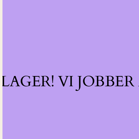
LAGER! VI JOBBE