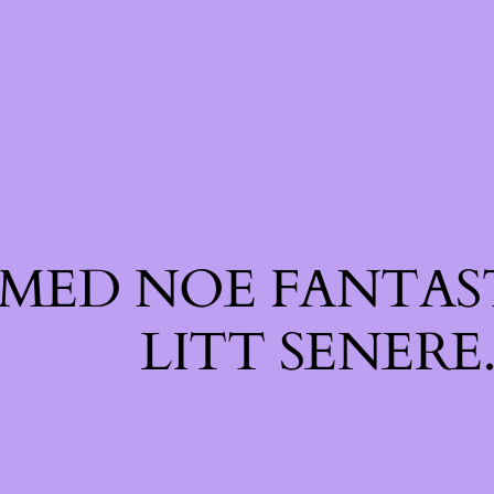
R MED NOE FANTA
LITT SENERE