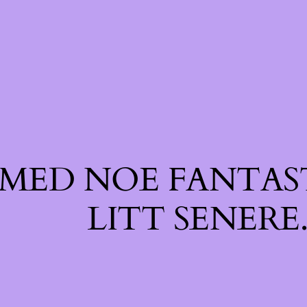
R MED NOE FANTA
LITT SENERE