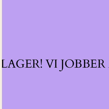
LAGER! VI JOBBE