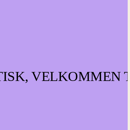
TISK, VELKOMMEN 