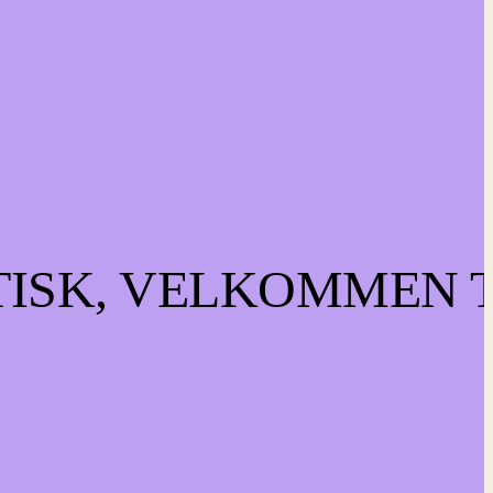
TISK, VELKOMMEN 