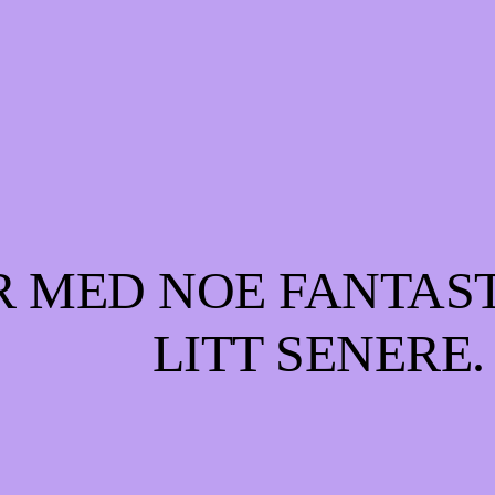
R MED NOE FANTAS
LITT SENERE.