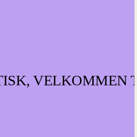
TISK, VELKOMMEN 