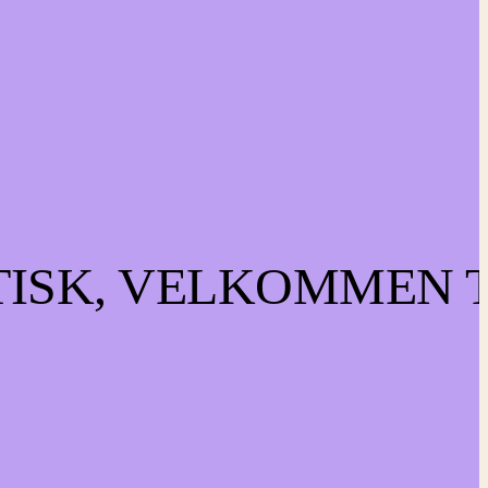
TISK, VELKOMMEN 