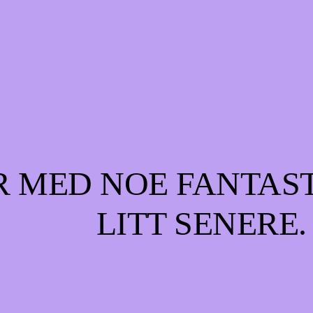
R MED NOE FANTAS
LITT SENERE.