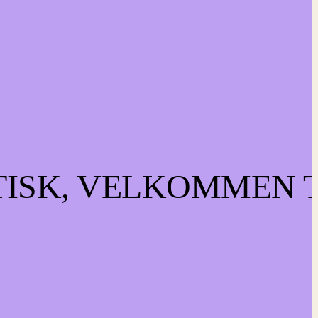
TISK, VELKOMMEN 