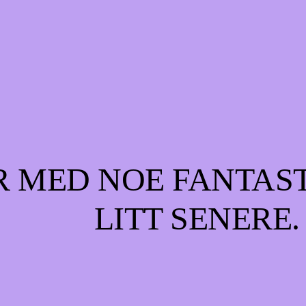
R MED NOE FANTAS
LITT SENERE.