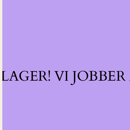
LAGER! VI JOBBE