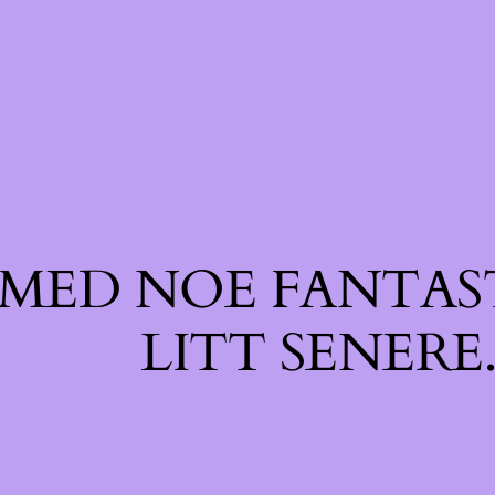
R MED NOE FANTA
LITT SENERE