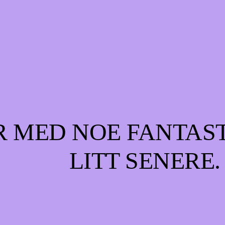
R MED NOE FANTAS
LITT SENERE.