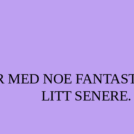
R MED NOE FANTAS
LITT SENERE.