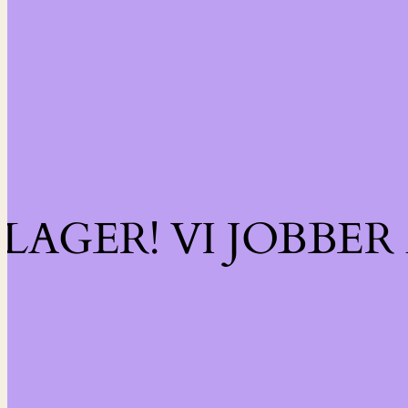
LAGER! VI JOBBE