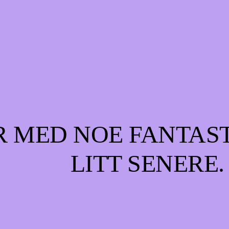
R MED NOE FANTAS
LITT SENERE.