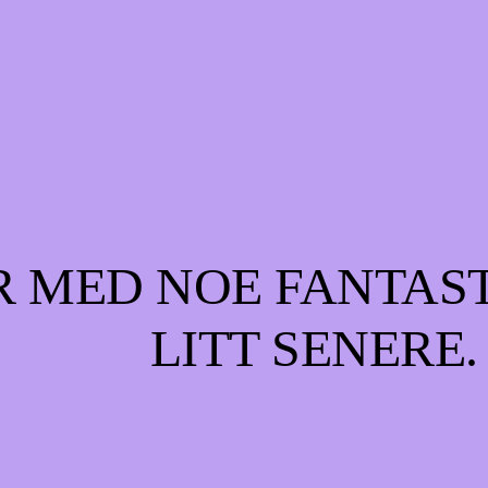
R MED NOE FANTAS
LITT SENERE.