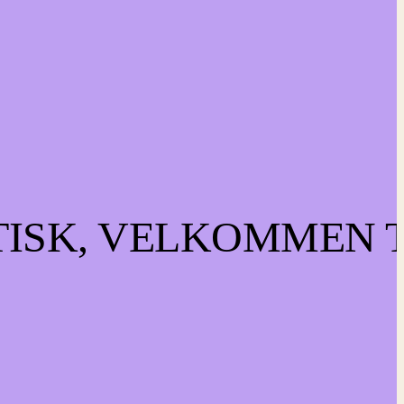
TISK, VELKOMMEN 