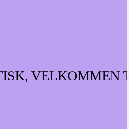
TISK, VELKOMMEN 