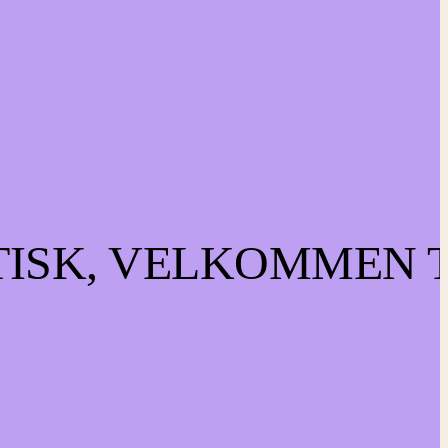
TISK, VELKOMMEN 