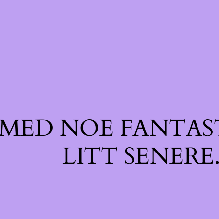
R MED NOE FANTA
LITT SENERE