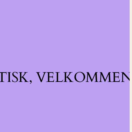
STISK, VELKOMMEN
.